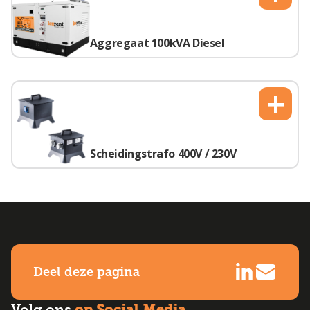
Aggregaat 100kVA Diesel
+
Scheidingstrafo 400V / 230V
Deel deze pagina
op Social Media
Volg ons