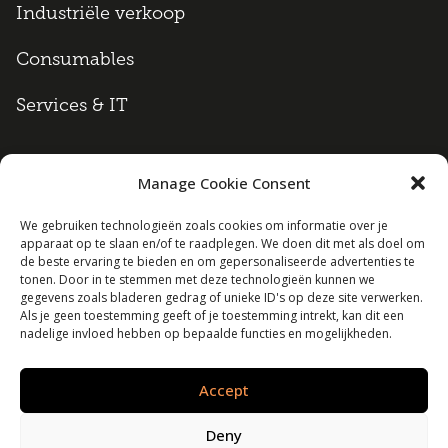
Industriële verkoop
Consumables
Services & IT
Manage Cookie Consent
Algemene voorwaarden
We gebruiken technologieën zoals cookies om informatie over je
apparaat op te slaan en/of te raadplegen. We doen dit met als doel om
Cookie policy
de beste ervaring te bieden en om gepersonaliseerde advertenties te
tonen. Door in te stemmen met deze technologieën kunnen we
Disclaimer
gegevens zoals bladeren gedrag of unieke ID's op deze site verwerken.
Als je geen toestemming geeft of je toestemming intrekt, kan dit een
nadelige invloed hebben op bepaalde functies en mogelijkheden.
Privacy policy
Accept
Lexrent B.V. | Alle rechten voorbehouden
Deny