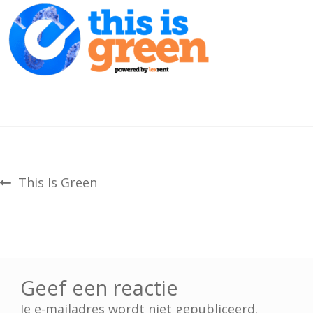
bericht
Vorig
This Is Green
bericht:
navigatie
Geef een reactie
Je e-mailadres wordt niet gepubliceerd.