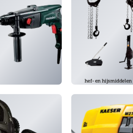
hef- en hijsmiddelen
chappen en machines
(311)