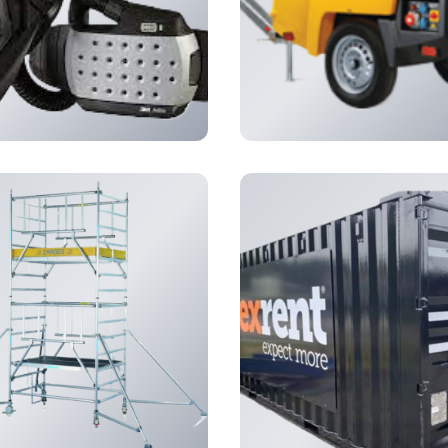
lassen
(159)
lucht
(29)