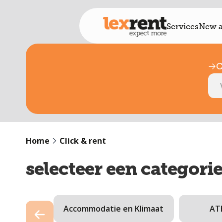
Services
New a
C
Home
Click & rent
selecteer een categori
Accommodatie en Klimaat
ATE