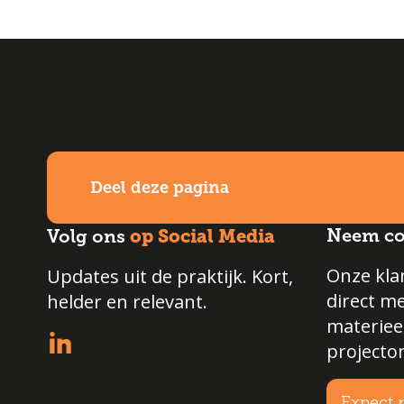
ver
Deel deze pagina
op Social Media
Neem co
Volg ons
Onze klan
Updates uit de praktijk. Kort,
direct m
helder en relevant.
materiee
projecto
Expect 