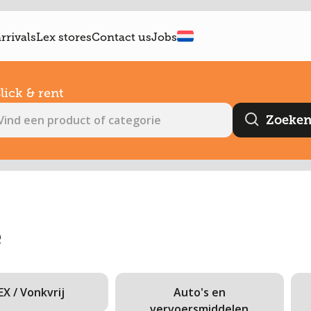
rrivals
Lex stores
Contact us
Jobs
lick & rent
e
X / Vonkvrij
Auto's en
vervoersmiddelen