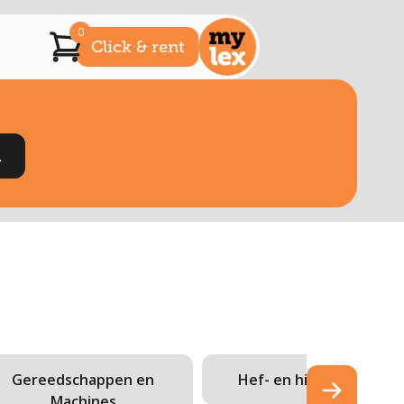
0
Click & rent
Gereedschappen en
Hef- en hijsmiddelen
Machines