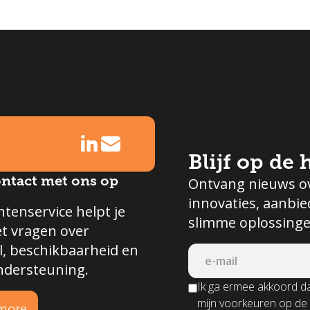
bruiksartikelen
(474)
verlichting
(13)
Blijf op de
ntact met ons op
Ontvang nieuws o
innovaties, aanbi
tenservice helpt je
slimme oplossinge
et vragen over
l, beschikbaarheid en
ndersteuning.
Ik ga ermee akkoord da
mijn voorkeuren op de
more