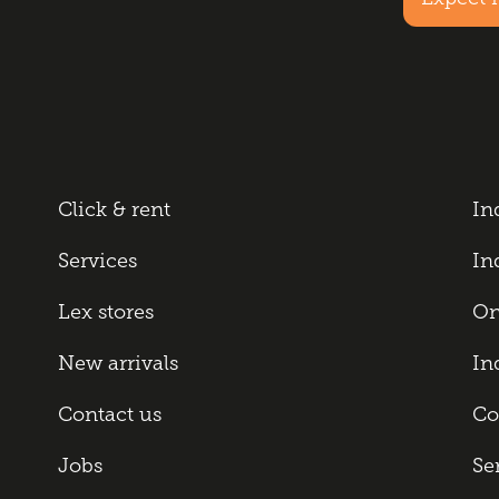
Click & rent
In
Services
In
Lex stores
On
New arrivals
In
Contact us
Co
Jobs
Se