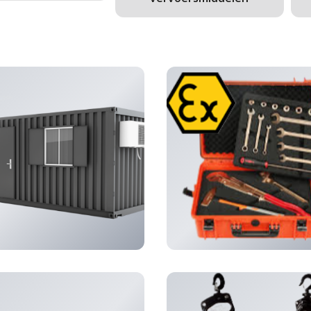
modatie en klimaat
(36)
atex / vonkvrij
(53