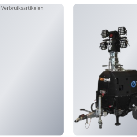
n branden en gutsen
(32)
stroom
(15)