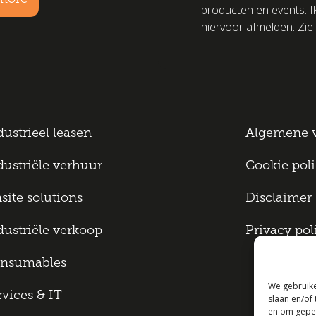
producten en events. I
hiervoor afmelden. Zie 
dustrieel leasen
Algemene 
dustriële verhuur
Cookie pol
site solutions
Disclaimer
dustriële verkoop
Privacy pol
nsumables
We gebruike
rvices & IT
slaan en/of
en om geper