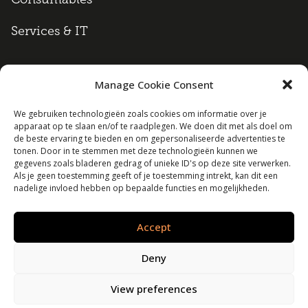
Services & IT
Manage Cookie Consent
Algemene voorwaarden
We gebruiken technologieën zoals cookies om informatie over je
Cookie policy
apparaat op te slaan en/of te raadplegen. We doen dit met als doel om
de beste ervaring te bieden en om gepersonaliseerde advertenties te
tonen. Door in te stemmen met deze technologieën kunnen we
Disclaimer
gegevens zoals bladeren gedrag of unieke ID's op deze site verwerken.
Als je geen toestemming geeft of je toestemming intrekt, kan dit een
nadelige invloed hebben op bepaalde functies en mogelijkheden.
Privacy policy
Accept
Lexrent B.V. | Alle rechten voorbehouden
Deny
View preferences