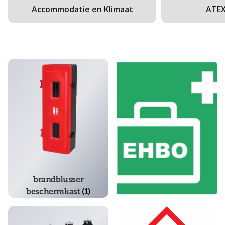
Accommodatie en Klimaat
ATEX
brandblusser
beschermkast
(1)
ehbo
(1)