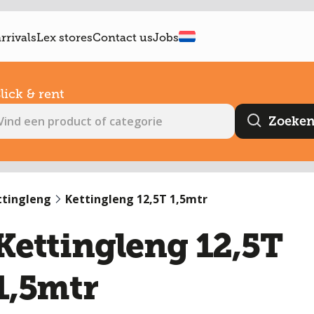
rrivals
Lex stores
Contact us
Jobs
lick & rent
ttingleng
Kettingleng 12,5T 1,5mtr
Kettingleng 12,5T
1,5mtr