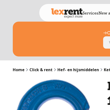
Services
New a
C
Home
Click & rent
Hef- en hijsmiddelen
Ke