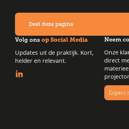
Deel deze pagina
op Social Media
Neem co
Volg ons
Onze klan
Updates uit de praktijk. Kort,
direct m
helder en relevant.
materiee
projecto
Expect 