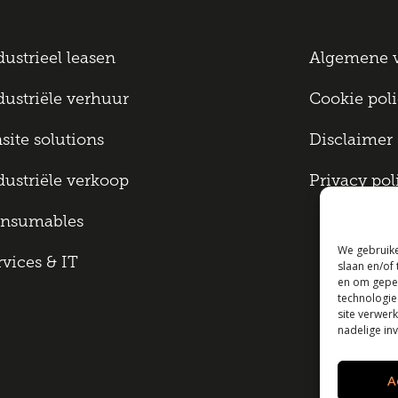
dustrieel leasen
Algemene 
dustriële verhuur
Cookie pol
site solutions
Disclaimer
dustriële verkoop
Privacy pol
nsumables
We gebruike
rvices & IT
slaan en/of
en om geper
technologie
site verwerk
nadelige in
A