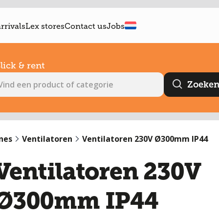
rrivals
Lex stores
Contact us
Jobs
lick & rent
nes
Ventilatoren
Ventilatoren 230V Ø300mm IP44
Ventilatoren 230V
Ø300mm IP44