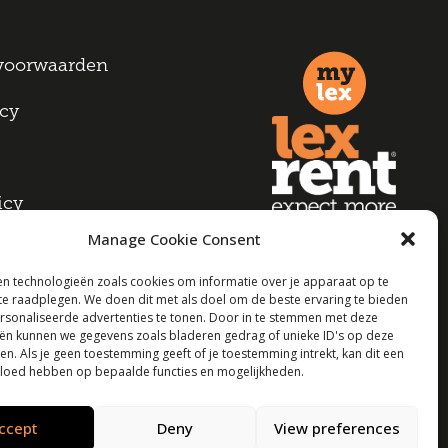
voorwaarden
icy
icy
Manage Cookie Consent
n technologieën zoals cookies om informatie over je apparaat op te
 te raadplegen. We doen dit met als doel om de beste ervaring te bieden
sonaliseerde advertenties te tonen. Door in te stemmen met deze
ën kunnen we gegevens zoals bladeren gedrag of unieke ID's op deze
en. Als je geen toestemming geeft of je toestemming intrekt, kan dit een
vloed hebben op bepaalde functies en mogelijkheden.
ccept
Deny
View preferences