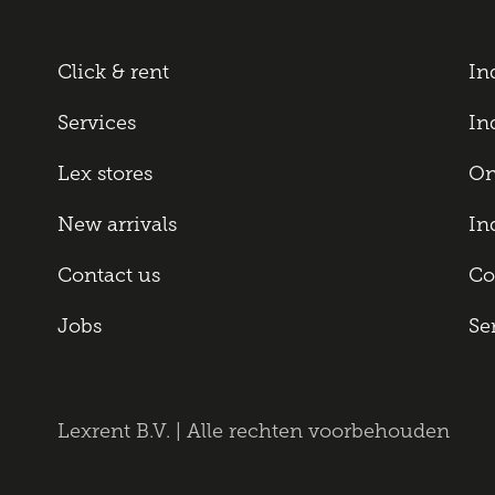
Click & rent
In
Services
In
Lex stores
On
New arrivals
In
Contact us
Co
Jobs
Se
Lexrent B.V. | Alle rechten voorbehouden