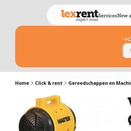
Services
New a
C
Home
Click & rent
Gereedschappen en Machi