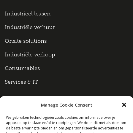
Industrieel leasen
Industriële verhuur
Onsite solutions
Industriële verkoop
Consumables
Services & IT
Manage Cookie Consent
Algemene voorwaarden
We gebruiken technologieën zoals cookies om informatie over je
apparaat op te slaan en/of te raadplegen. We doen dit met als doel om
Cookie policy
de beste ervaring te bieden en om gepersonaliseerde advertenties te