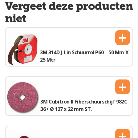
Vergeet deze producten
niet
+
3M 314D J-Lin Schuurrol P60 – 50 Mm X
25 Mtr
+
3M Cubitron II Fiberschuurschijf 982C
36+ Ø 127 x 22 mm ST.
+