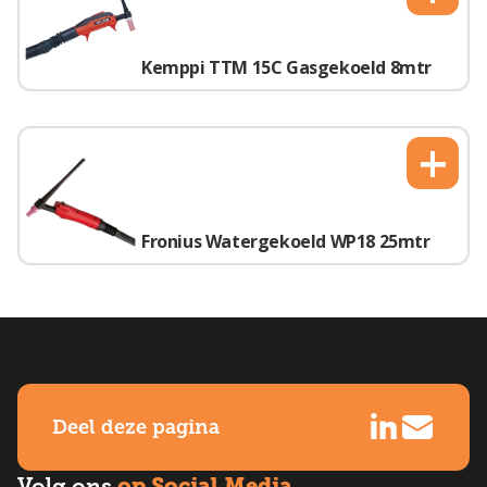
Kemppi TTM 15C Gasgekoeld 8mtr
+
Fronius Watergekoeld WP18 25mtr
Deel deze pagina
op Social Media
Volg ons