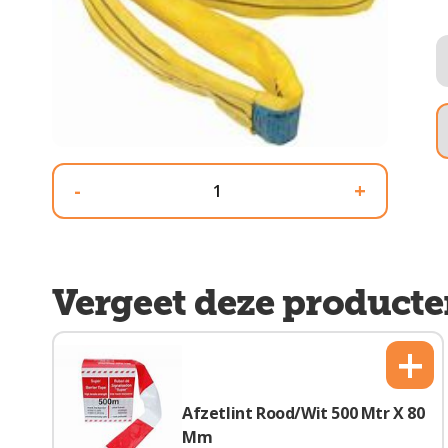
-
+
Vergeet deze producte
+
Afzetlint Rood/Wit 500 Mtr X 80
Mm