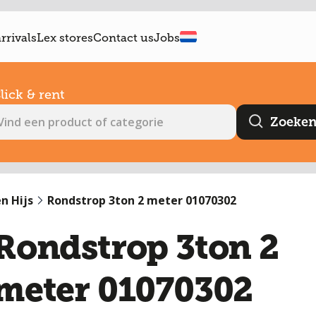
rrivals
Lex stores
Contact us
Jobs
lick & rent
n Hijs
Rondstrop 3ton 2 meter 01070302
Rondstrop 3ton 2
meter 01070302