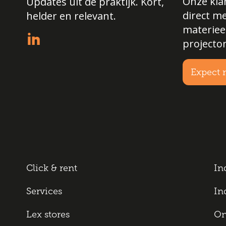
Onze klan
Updates uit de praktijk. Kort,
direct m
helder en relevant.
materiee
projecto
Expect 
Click & rent
In
Services
In
Lex stores
On