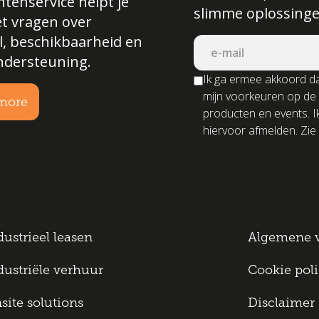
tenservice helpt je
slimme oplossinge
et vragen over
l, beschikbaarheid en
ndersteuning.
Ik ga ermee akkoord da
mijn voorkeuren op de
more
producten en events. I
hiervoor afmelden. Zie 
dustrieel leasen
Algemene 
dustriële verhuur
Cookie pol
site solutions
Disclaimer