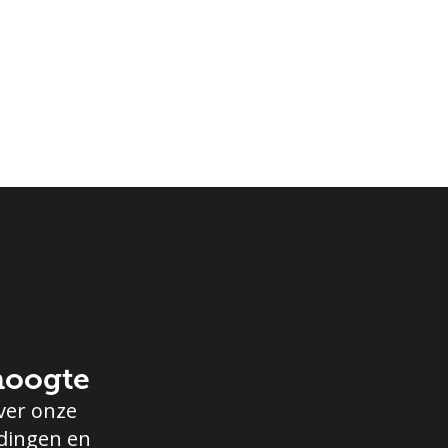
 hoogte
ver onze
edingen en