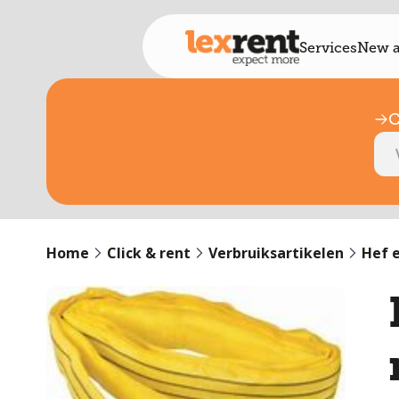
Services
New a
C
Home
Click & rent
Verbruiksartikelen
Hef e