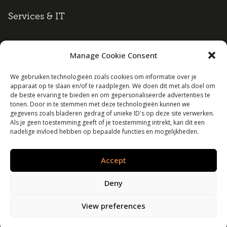
Services & IT
Manage Cookie Consent
Algemene voorwaarden
We gebruiken technologieën zoals cookies om informatie over je
apparaat op te slaan en/of te raadplegen. We doen dit met als doel om
Cookie policy
de beste ervaring te bieden en om gepersonaliseerde advertenties te
tonen. Door in te stemmen met deze technologieën kunnen we
Disclaimer
gegevens zoals bladeren gedrag of unieke ID's op deze site verwerken.
Als je geen toestemming geeft of je toestemming intrekt, kan dit een
nadelige invloed hebben op bepaalde functies en mogelijkheden.
Privacy policy
Accept
Lexrent B.V. | Alle rechten voorbehouden
Deny
View preferences