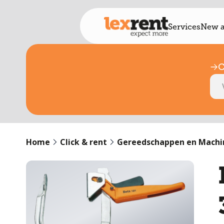
Services
New a
C
Home
Click & rent
Gereedschappen en Machi