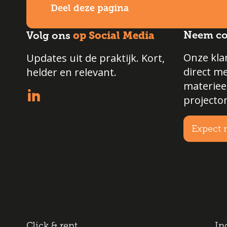
Deel deze pagina
op Social Media
Neem co
Volg ons
Onze klan
Updates uit de praktijk. Kort,
direct m
helder en relevant.
materiee
projecto
Expect 
Click & rent
In