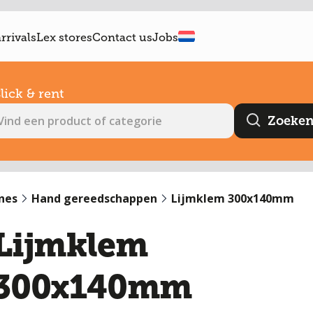
rrivals
Lex stores
Contact us
Jobs
lick & rent
nes
Hand gereedschappen
Lijmklem 300x140mm
Lijmklem
300x140mm