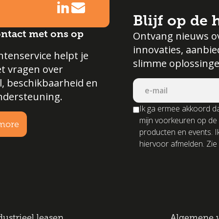
Blijf op de
ntact met ons op
Ontvang nieuws o
innovaties, aanbi
tenservice helpt je
slimme oplossinge
et vragen over
l, beschikbaarheid en
ndersteuning.
Ik ga ermee akkoord da
mijn voorkeuren op de
more
producten en events. I
hiervoor afmelden. Zie 
dustrieel leasen
Algemene 