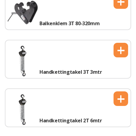
+
Balkenklem 3T 80-320mm
+
Handkettingtakel 3T 3mtr
+
Handkettingtakel 2T 6mtr