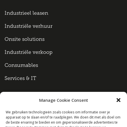
Industrieel leasen
Industriële verhuur
Onsite solutions
Industriële verkoop
Consumables
Services & IT
Manage Cookie Consent
Algemene voorwaarden
We gebruiken technologieën zoals cookies om informatie over je
apparaat op te slaan en/of te raadplegen. We doen dit met als doel om
Cookie policy
de beste ervaring te bieden en om gepersonaliseerde advertenties te