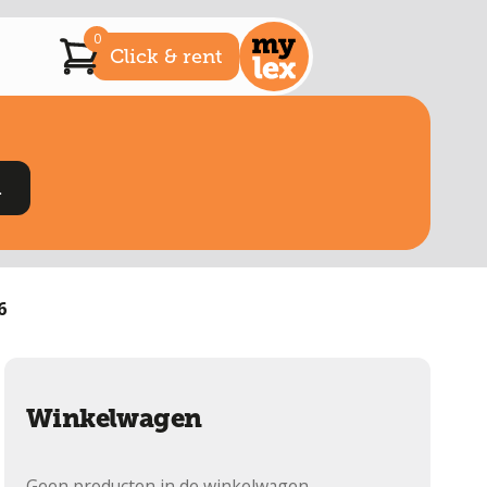
0
Click & rent
6
Winkelwagen
Geen producten in de winkelwagen.