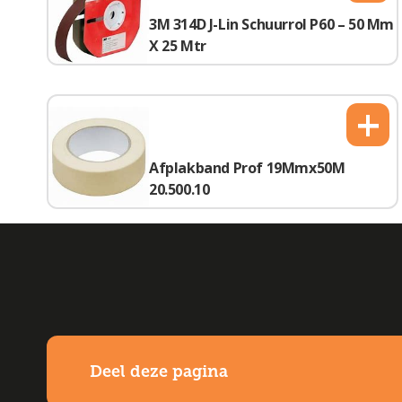
3M 314D J-Lin Schuurrol P60 – 50 Mm
X 25 Mtr
+
Afplakband Prof 19Mmx50M
20.500.10
Deel deze pagina