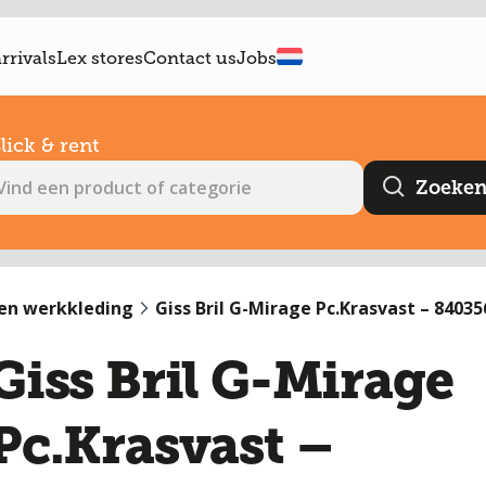
rrivals
Lex stores
Contact us
Jobs
lick & rent
en werkkleding
Giss Bril G-Mirage Pc.Krasvast – 84035
Giss Bril G-Mirage
Pc.Krasvast –