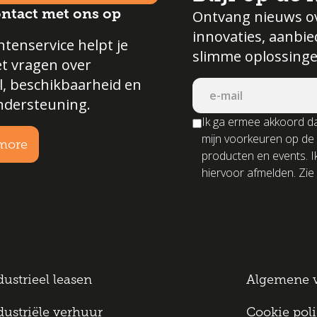
ntact met ons op
Ontvang nieuws o
innovaties, aanbi
tenservice helpt je
slimme oplossinge
et vragen over
l, beschikbaarheid en
ndersteuning.
Ik ga ermee akkoord da
mijn voorkeuren op de
more
producten en events. I
hiervoor afmelden. Zie 
dustrieel leasen
Algemene 
dustriële verhuur
Cookie pol