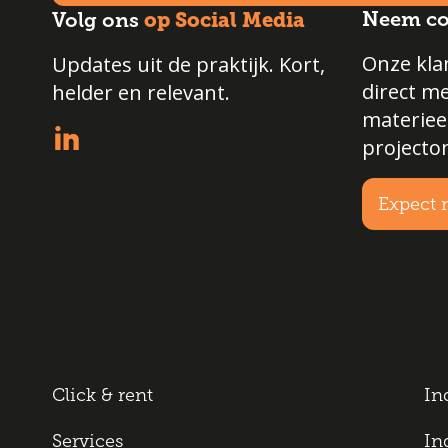
op Social Media
Neem co
Volg ons
Onze klan
Updates uit de praktijk. Kort,
direct m
helder en relevant.
materiee
projecto
Expect 
Click & rent
In
Services
In