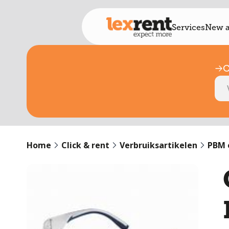
Services
New a
C
Home
Click & rent
Verbruiksartikelen
PBM 