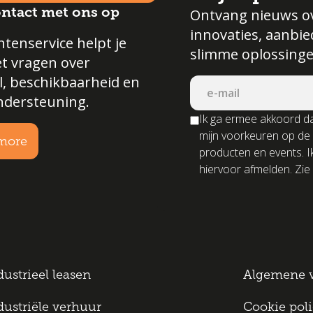
ntact met ons op
Ontvang nieuws o
innovaties, aanbi
tenservice helpt je
slimme oplossinge
et vragen over
l, beschikbaarheid en
ndersteuning.
Ik ga ermee akkoord da
mijn voorkeuren op de
more
producten en events. I
hiervoor afmelden. Zie 
dustrieel leasen
Algemene 
dustriële verhuur
Cookie pol