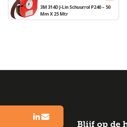
3M 314D J-Lin Schuurrol P240 – 50
Mm X 25 Mtr
Blijf op de