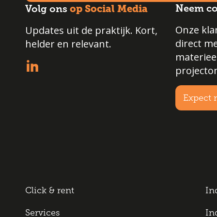
op Social Media
Neem co
Volg ons
Onze klan
Updates uit de praktijk. Kort,
direct m
helder en relevant.
materiee
projecto
Expect 
Click & rent
In
Services
In