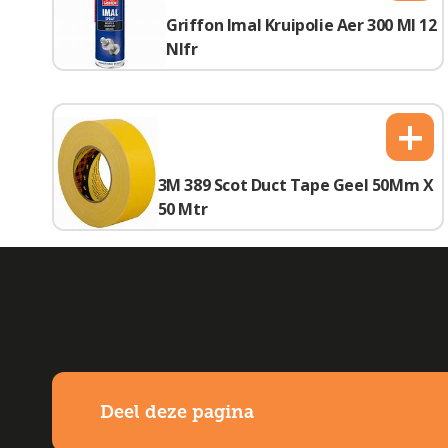
Griffon Imal Kruipolie Aer 300 Ml 12
Nlfr
+
3M 389 Scot Duct Tape Geel 50Mm X
50 Mtr
Deel deze pagina