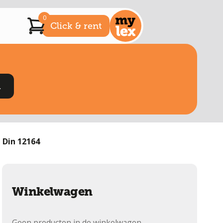
0
Click & rent
 Din 12164
Winkelwagen
Geen producten in de winkelwagen.