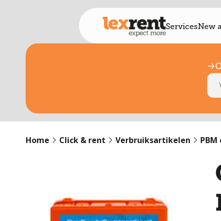
Services
New a
C
Home
Click & rent
Verbruiksartikelen
PBM 