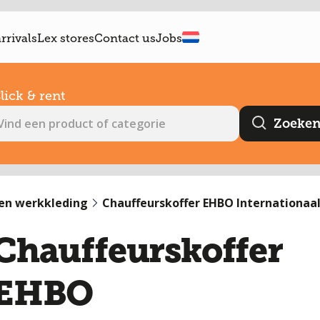
rrivals
Lex stores
Contact us
Jobs
lick & rent
en werkkleding
Chauffeurskoffer EHBO Internationaal
Chauffeurskoffer
EHBO