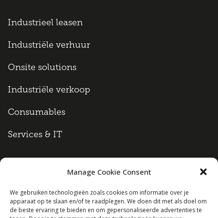
Industrieel leasen
Industriële verhuur
Onsite solutions
Industriële verkoop
Consumables
Services & IT
Manage Cookie Consent
Algemene voorwaarden
We gebruiken technologieën zoals cookies om informatie over je
apparaat op te slaan en/of te raadplegen. We doen dit met als doel om
Cookie policy
de beste ervaring te bieden en om gepersonaliseerde advertenties te