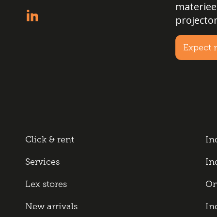
materiee
projecto
Expect 
Click & rent
In
Services
In
Lex stores
On
New arrivals
In