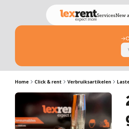
Services
New a
C
Home
Click & rent
Verbruiksartikelen
Last