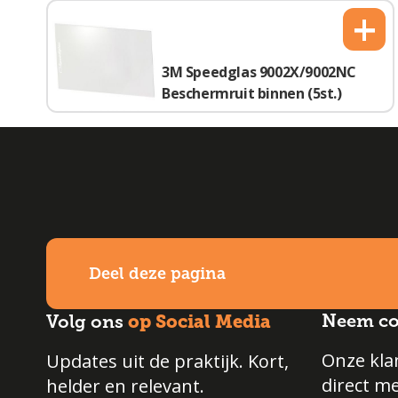
+
3M Speedglas 9002X/9002NC
Beschermruit binnen (5st.)
Deel deze pagina
op Social Media
Neem co
Volg ons
Onze klan
Updates uit de praktijk. Kort,
direct m
helder en relevant.