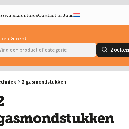
rrivals
Lex stores
Contact us
Jobs
lick & rent
echniek
2 gasmondstukken
2
gasmondstukken