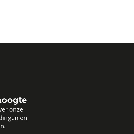
 hoogte
ver onze
edingen en
n.