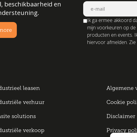
l, beschikbaarheid en
ndersteuning.
Ik ga ermee akkoord da
mijn voorkeuren op de
more
producten en events. I
hiervoor afmelden. Zie 
dustrieel leasen
Algemene 
dustriële verhuur
Cookie pol
site solutions
Disclaimer
dustriële verkoop
Privacy pol