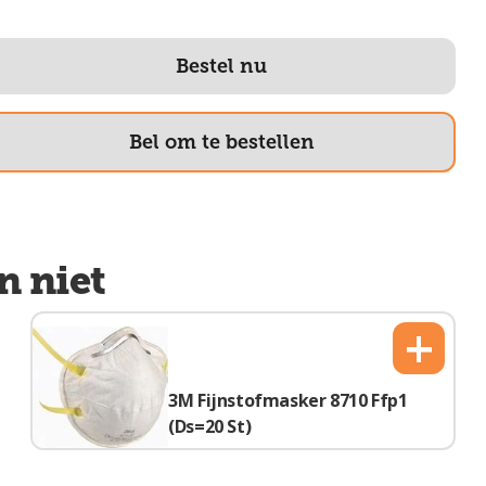
Bestel nu
Bel om te bestellen
n niet
+
3M Fijnstofmasker 8710 Ffp1
(Ds=20 St)